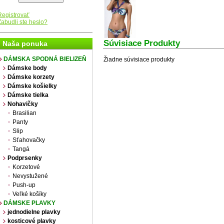
Registrovať
Zabudli ste heslo?
Súvisiace Produkty
Naša ponuka
DÁMSKA SPODNÁ BIELIZEŇ
Žiadne súvisiace produkty
Dámske body
Dámske korzety
Dámske košielky
Dámske tielka
Nohavičky
Brasilian
Panty
Slip
Sťahovačky
Tangá
Podprsenky
Korzetové
Nevystužené
Push-up
Veľké košíky
DÁMSKE PLAVKY
jednodielne plavky
kosticové plavky