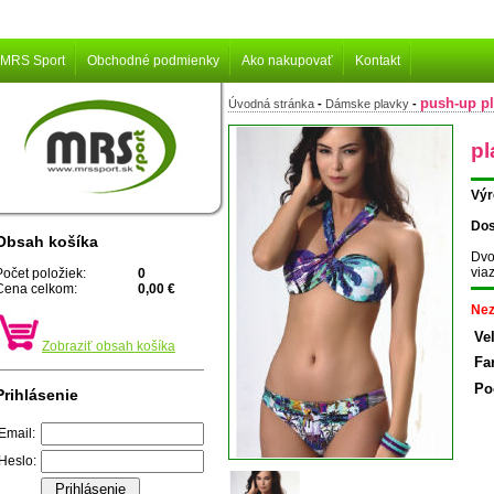
MRS Sport
Obchodné podmienky
Ako nakupovať
Kontakt
push-up p
Úvodná stránka
-
Dámske plavky
-
pl
Výr
Dos
Obsah košíka
Dv
via
Počet položiek:
0
Cena celkom:
0,00 €
Nez
Ve
Zobraziť obsah košíka
Fa
Po
Prihlásenie
Email:
Heslo: