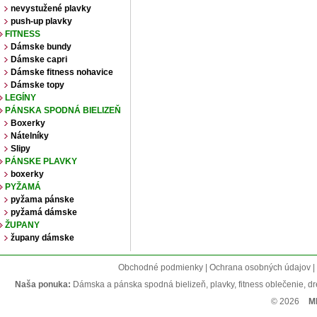
nevystužené plavky
push-up plavky
FITNESS
Dámske bundy
Dámske capri
Dámske fitness nohavice
Dámske topy
LEGÍNY
PÁNSKA SPODNÁ BIELIZEŇ
Boxerky
Nátelníky
Slipy
PÁNSKE PLAVKY
boxerky
PYŽAMÁ
pyžama pánske
pyžamá dámske
ŽUPANY
župany dámske
Obchodné podmienky | Ochrana osobných údajov | R
Naša ponuka:
Dámska a pánska spodná bielizeň, plavky, fitness oblečenie, dres
© 2026
M