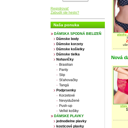
Registrovať
Zabudli ste heslo?
Naša ponuka
DÁMSKA SPODNÁ BIELIZEŇ
plavky
Dámske body
2
Dámske korzety
uše
Dámske košielky
Dámske tielka
Nová d
Nohavičky
Brasilian
Panty
Slip
Sťahovačky
Tangá
Podprsenky
Korzetové
Nevystužené
Push-up
slip
1
Veľké košíky
DÁMSKE PLAVKY
jednodielne plavky
kosticové plavky