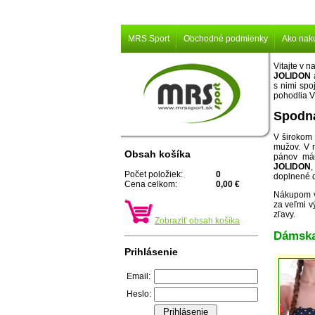
MRS Sport
Obchodné podmienky
Ako nak
Vitajte v 
JOLIDON
s nimi spo
pohodlia 
Spodná
V širokom 
mužov. V 
Obsah košíka
pánov má
JOLIDON
,
Počet položiek:
0
doplnené 
Cena celkom:
0,00 €
Nákupom v 
za veľmi v
zľavy.
Zobraziť obsah košíka
Dámska 
Prihlásenie
Email:
Heslo: