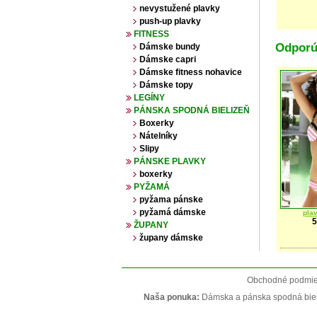
nevystužené plavky
push-up plavky
FITNESS
Odporú
Dámske bundy
Dámske capri
Dámske fitness nohavice
Dámske topy
LEGÍNY
PÁNSKA SPODNÁ BIELIZEŇ
Boxerky
Nátelníky
Slipy
PÁNSKE PLAVKY
boxerky
PYŽAMÁ
pyžama pánske
pyžamá dámske
pla
5
ŽUPANY
župany dámske
Obchodné podmienk
Naša ponuka:
Dámska a pánska spodná bielize