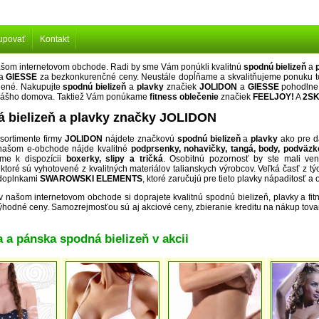
upovať
Kontakt
našom internetovom obchode. Radi by sme Vám ponúkli kvalitnú
spodnú bielizeň
a
a
GIESSE
za bezkonkurenčné ceny. Neustále dopĺňame a skvalitňujeme ponuku t
jené. Nakupujte
spodnú bielizeň
a
plavky
značiek
JOLIDON
a
GIESSE
pohodlne
Vášho domova. Taktiež Vám ponúkame
fitness oblečenie
značiek
FEELJOY!
A
2SK
 bielizeň a plavky značky JOLIDON
sortimente firmy
JOLIDON
nájdete značkovú
spodnú bielizeň
a
plavky
ako pre d
našom e-obchode nájde kvalitné
podprsenky, nohavičky, tangá, body, podväz
me k dispozícii
boxerky, slipy a tričká
. Osobitnú pozornosť by ste mali ve
 ktoré sú vyhotovené z kvalitných materiálov talianskych výrobcov. Veľká časť z tý
doplnkami
SWAROWSKI ELEMENTS
, ktoré zaručujú pre tieto plavky nápaditosť a o
našom internetovom obchode si doprajete kvalitnú spodnú bielizeň, plavky a fit
ýhodné ceny. Samozrejmosťou sú aj akciové ceny, zbieranie kreditu na nákup tova
a pánska spodná bielizeň v akcii