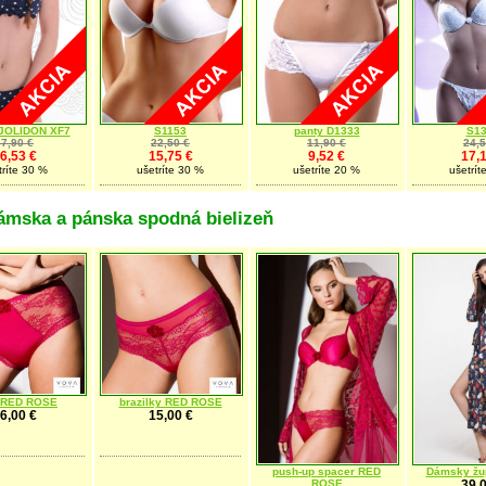
 JOLIDON XF7
S1153
panty D1333
S1
37,90 €
22,50 €
11,90 €
24,5
6,53 €
15,75 €
9,52 €
17,1
tríte 30 %
ušetríte 30 %
ušetríte 20 %
ušetrít
ámska a pánska spodná bielizeň
brazilky RED ROSE
y RED ROSE
15,00 €
6,00 €
push-up spacer RED
Dámsky žu
ROSE
39,0