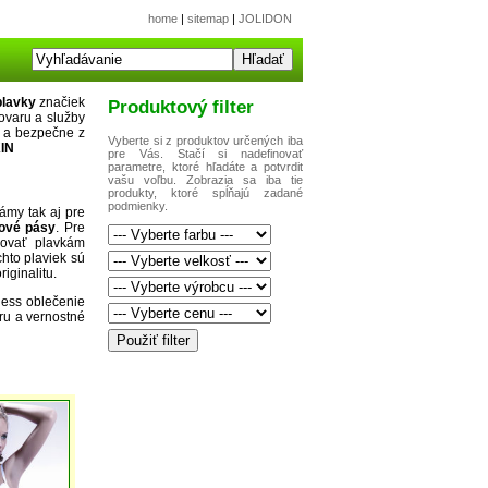
home
|
sitemap
|
JOLIDON
plavky
značiek
Produktový filter
ovaru a služby
 a bezpečne z
Vyberte si z produktov určených iba
IN
pre Vás. Stačí si nadefinovať
parametre, ktoré hľadáte a potvrdit
vašu voľbu. Zobrazia sa iba tie
produkty, ktoré spĺňajú zadané
podmienky.
ámy tak aj pre
kové pásy
. Pre
novať plavkám
chto plaviek sú
riginalitu.
ness oblečenie
ru a vernostné