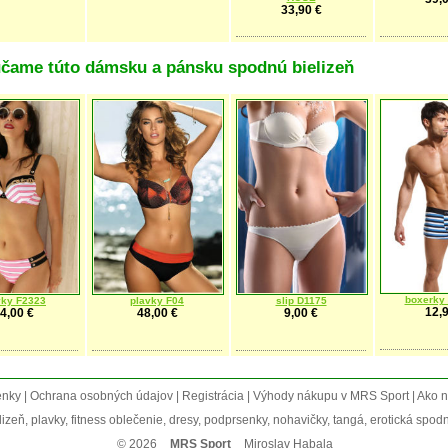
33,90 €
čame túto dámsku a pánsku spodnú bielizeň
boxerky
vky F2323
plavky F04
slip D1175
12,9
4,00 €
48,00 €
9,00 €
y | Ochrana osobných údajov | Registrácia | Výhody nákupu v MRS Sport | Ako n
ň, plavky, fitness oblečenie, dresy, podprsenky, nohavičky, tangá, erotická spodná 
© 2026
MRS Sport
Miroslav Habala