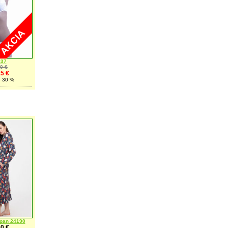
337
0 €
5 €
e 30 %
pan 24190
0 €