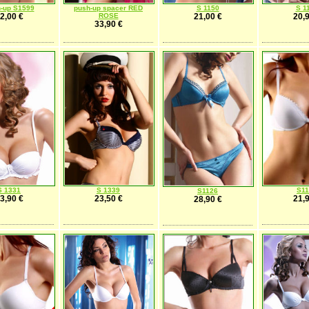
-up S1599
push-up spacer RED
S 1150
S 1
2,00 €
ROSE
21,00 €
20,9
33,90 €
S 1331
S 1339
S11
S1126
3,90 €
23,50 €
21,9
28,90 €