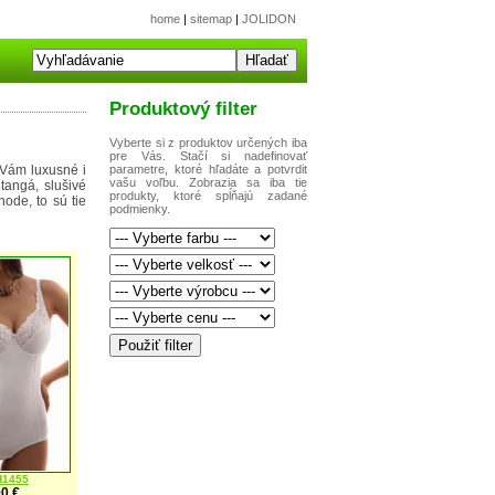
home
|
sitemap
|
JOLIDON
Produktový filter
Vyberte si z produktov určených iba
pre Vás. Stačí si nadefinovať
parametre, ktoré hľadáte a potvrdit
 Vám luxusné i
vašu voľbu. Zobrazia sa iba tie
tangá, slušivé
produkty, ktoré spĺňajú zadané
ode, to sú tie
podmienky.
H1455
0 €