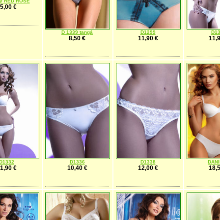
ky RED ROSE
5,00 €
D 1339 tangá
D1299
D1
8,50 €
11,90 €
11,9
D1332
D1336
D1338
DAN
1,90 €
10,40 €
12,00 €
18,5