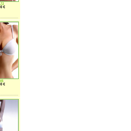
172
0 €
46
0 €