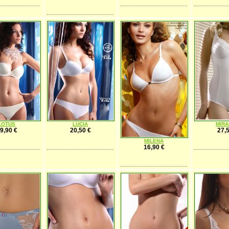
LOTUS
LUCIA
MIR
9,90 €
20,50 €
27,5
MILENA
16,90 €