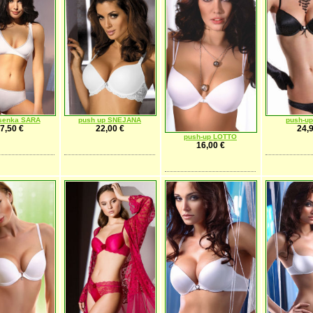
senka SARA
push up SNEJANA
push-up
7,50 €
22,00 €
24,9
push-up LOTTO
16,00 €