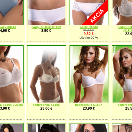
ičky 33641
panty ASTRID D1162
panty D1333
podprsen
4,90 €
8,90 €
11,90 €
GLAD
9,52 €
22,9
ušetríte 20 %
ka S1454 EDERA
podprsenka S1456
podprsenka S1587
podprsen
3,90 €
23,00 €
23,90 €
25,5