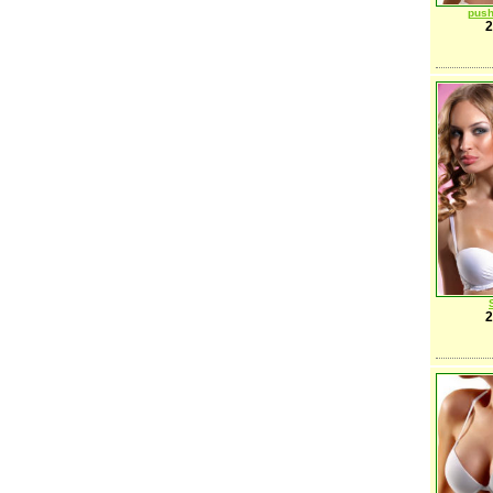
push
2
2