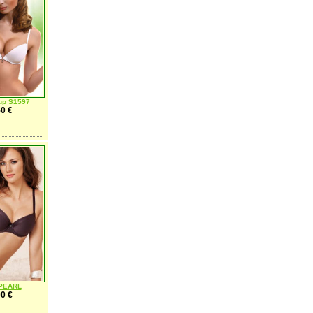
up S1597
0 €
 PEARL
0 €