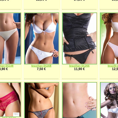
ilian D1148
brasilian D1168
brasilian D1266
brazilk
8,90 €
7,50 €
11,90 €
12,5