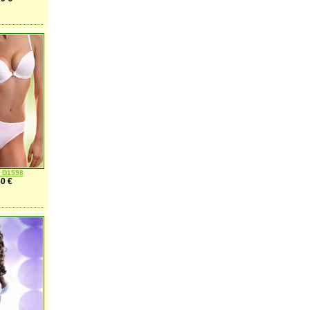
y D1598
0 €