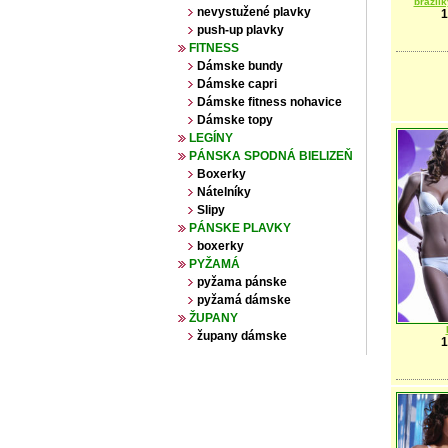
brazil
nevystužené plavky
1
push-up plavky
FITNESS
Dámske bundy
Dámske capri
Dámske fitness nohavice
Dámske topy
LEGÍNY
PÁNSKA SPODNÁ BIELIZEŇ
Boxerky
Nátelníky
Slipy
PÁNSKE PLAVKY
boxerky
PYŽAMÁ
pyžama pánske
pyžamá dámske
ŽUPANY
župany dámske
1