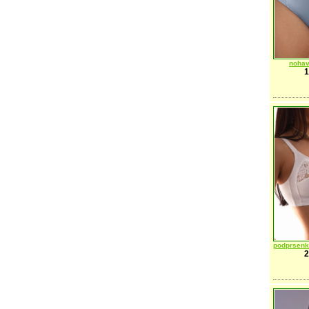
nohav
1
podprsen
2