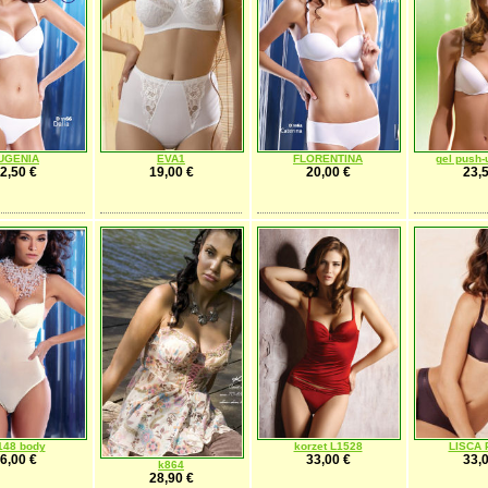
UGENIA
EVA1
FLORENTINA
gel push-
2,50 €
19,00 €
20,00 €
23,5
148 body
korzet L1528
LISCA
6,00 €
33,00 €
33,0
k864
28,90 €