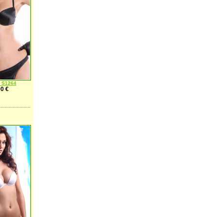
 S1264
0 €