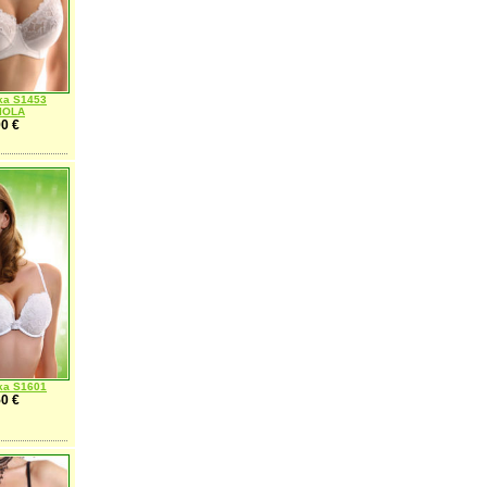
ka S1453
IOLA
0 €
ka S1601
0 €