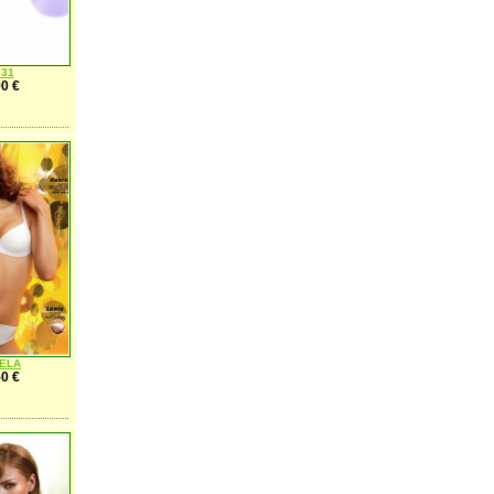
331
0 €
IELA
0 €