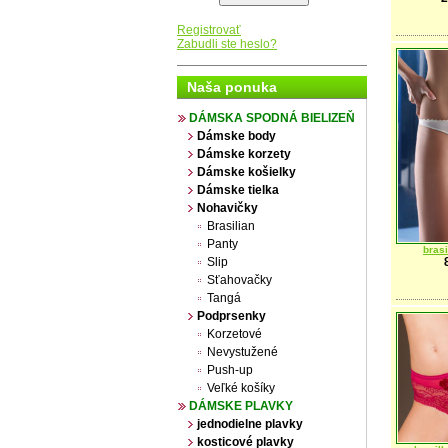
Registrovať
Zabudli ste heslo?
Naša ponuka
DÁMSKA SPODNÁ BIELIZEŇ
Dámske body
Dámske korzety
Dámske košielky
Dámske tielka
Nohavičky
Brasilian
Panty
bras
Slip
Sťahovačky
Tangá
Podprsenky
Korzetové
Nevystužené
Push-up
Veľké košíky
DÁMSKE PLAVKY
jednodielne plavky
kosticové plavky