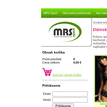
MRS Sport
Obchodné podmienky
Ako nak
Úvodná str
Dámska
Krásnu spo
bezšvové 
nohavičky 
najkrajšie 
Obsah košíka
Počet položiek:
0
Cena celkom:
0,00 €
Zobraziť obsah košíka
Prihlásenie
Email:
Heslo:
balco
2