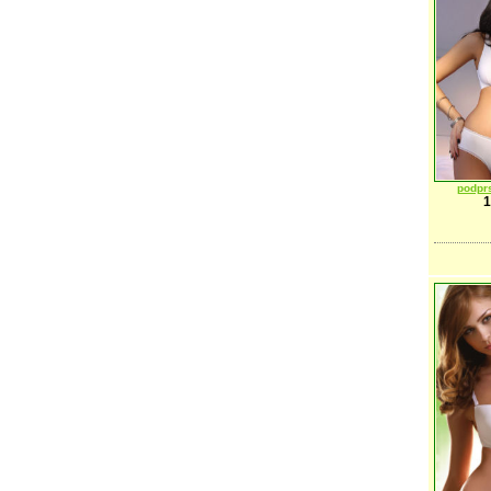
podpr
1