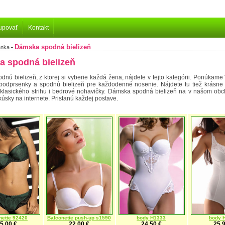
upovať
Kontakt
Dámska spodná bielizeň
ánka
-
 spodná bielizeň
dnú bielizeň, z ktorej si vyberie každá žena, nájdete v tejto kategórii. Ponúkame
podprsenky a spodnú bielizeň pre každodenné nosenie. Nájdete tu tiež krásne 
klasického strihu i bedrové nohavičky. Dámska spodná bielizeň na v našom obch
kúsky na internete. Pristanú každej postave.
nette 92420
Balconette push-up s1590
body H1333
body 
5,00 €
22,00 €
24,50 €
25,9