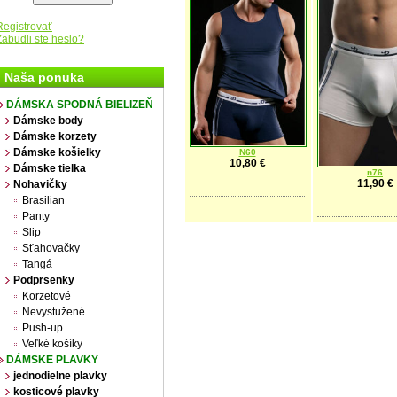
Registrovať
Zabudli ste heslo?
Naša ponuka
DÁMSKA SPODNÁ BIELIZEŇ
Dámske body
Dámske korzety
Dámske košielky
N60
10,80 €
Dámske tielka
n76
11,90 €
Nohavičky
Brasilian
Panty
Slip
Sťahovačky
Tangá
Podprsenky
Korzetové
Nevystužené
Push-up
Veľké košíky
DÁMSKE PLAVKY
jednodielne plavky
kosticové plavky