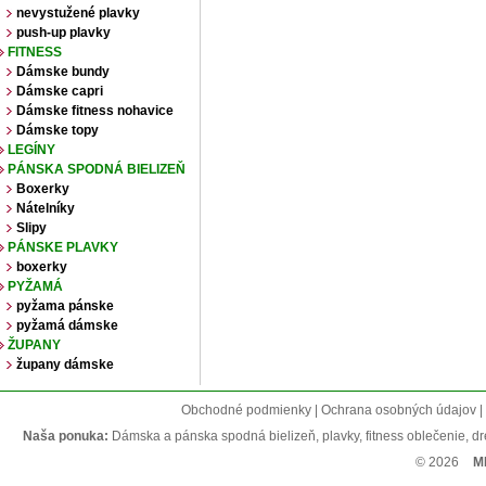
nevystužené plavky
push-up plavky
FITNESS
Dámske bundy
Dámske capri
Dámske fitness nohavice
Dámske topy
LEGÍNY
PÁNSKA SPODNÁ BIELIZEŇ
Boxerky
Nátelníky
Slipy
PÁNSKE PLAVKY
boxerky
PYŽAMÁ
pyžama pánske
pyžamá dámske
ŽUPANY
župany dámske
Obchodné podmienky | Ochrana osobných údajov | R
Naša ponuka:
Dámska a pánska spodná bielizeň, plavky, fitness oblečenie, dres
© 2026
M