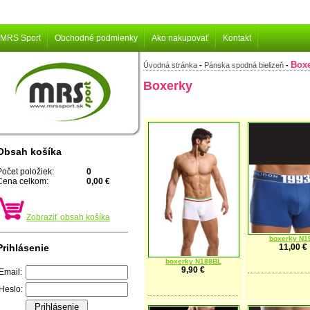
MRS Sport
Obchodné podmienky
Ako nakupovať
Kontakt
Box
Úvodná stránka
-
Pánska spodná bielizeň
-
Boxerky
Obsah košíka
Počet položiek:
0
Cena celkom:
0,00 €
Zobraziť obsah košíka
boxerky N1
11,00 €
Prihlásenie
boxerky N188BL
9,90 €
Email:
Heslo: