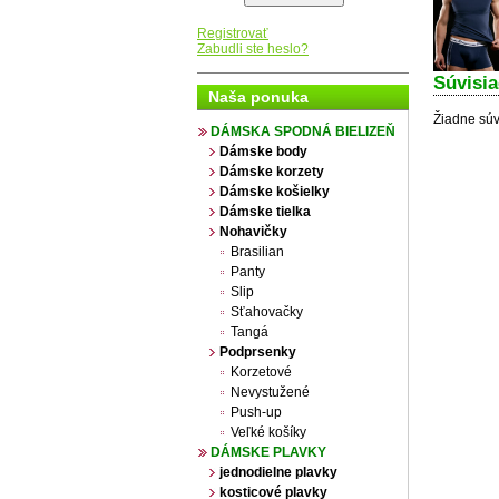
Registrovať
Zabudli ste heslo?
Súvisi
Naša ponuka
Žiadne súv
DÁMSKA SPODNÁ BIELIZEŇ
Dámske body
Dámske korzety
Dámske košielky
Dámske tielka
Nohavičky
Brasilian
Panty
Slip
Sťahovačky
Tangá
Podprsenky
Korzetové
Nevystužené
Push-up
Veľké košíky
DÁMSKE PLAVKY
jednodielne plavky
kosticové plavky