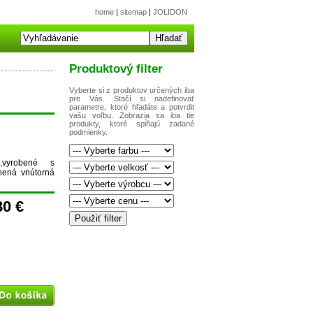
home
|
sitemap
|
JOLIDON
Produktový filter
Vyberte si z produktov určených iba
pre Vás. Stačí si nadefinovať
parametre, ktoré hľadáte a potvrdit
vašu voľbu. Zobrazia sa iba tie
produkty, ktoré spĺňajú zadané
podmienky.
u,vyrobené s
nená vnútorná
80 €