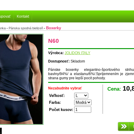
upovať
Kontakt
Boxerky
ánka
-
Pánska spodná bielizeň
-
N60
Výrobca:
JOLIDON ITALY
Dostupnosť:
Skladom
Pánske boxerky elegantno-športového strih
bavlny/94%/ a elastanu/6%/.Spríjemnením je zjem
strana gumy pre lepší pocit pohody.
10,
Nezabudnite vybrať
Cena:
Veľkosť:
Farba:
Počet kusov: