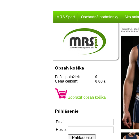
MRS Sport
Obchodné podmienky
Ako nak
Úvodná str
Obsah košíka
Počet položiek:
0
Cena celkom:
0,00 €
Zobraziť obsah košíka
Prihlásenie
Email:
Heslo: